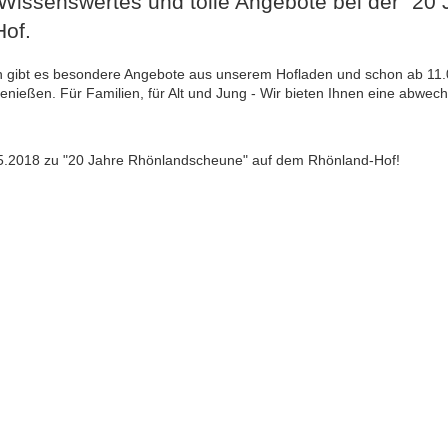
l Wissenswertes und tolle Angebote bei der "2
of.
n gibt es besondere Angebote aus unserem Hofladen und schon ab 11.0
nießen. Für Familien, für Alt und Jung - Wir bieten Ihnen eine abwech
.2018 zu "20 Jahre Rhönlandscheune" auf dem Rhönland-Hof!